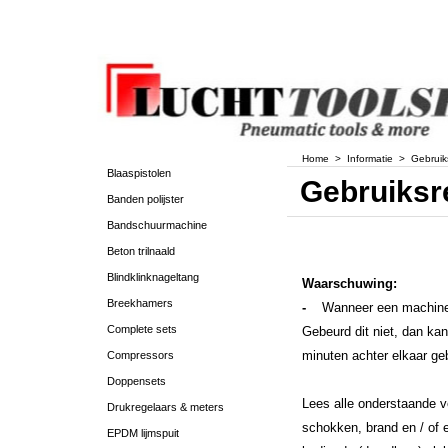
Home
>
Informatie
>
Gebruik
Blaaspistolen
Gebruiksr
Banden polijster
Bandschuurmachine
Beton trilnaald
Blindklinknageltang
Waarschuwing:
Breekhamers
-
Wanneer een machine z
Complete sets
Gebeurd dit niet, dan ka
minuten achter elkaar ge
Compressors
Doppensets
Lees alle onderstaande ve
Drukregelaars & meters
schokken, brand en / of 
EPDM lijmspuit