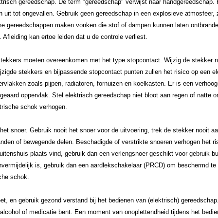
ktrisch gereedschap. De term "gereedschap" verwijst naar handgereedschap.
 uit tot ongevallen. Gebruik geen gereedschap in een explosieve atmosfeer, 
che gereedschappen maken vonken die stof of dampen kunnen laten ontbrande
Afleiding kan ertoe leiden dat u de controle verliest.
tekkers moeten overeenkomen met het type stopcontact. Wijzig de stekker no
igde stekkers en bijpassende stopcontact punten zullen het risico op een ele
vlakken zoals pijpen, radiatoren, fornuizen en koelkasten. Er is een verhoogd
geaard oppervlak. Stel elektrisch gereedschap niet bloot aan regen of natte
ktrische schok verhogen.
t snoer. Gebruik nooit het snoer voor de uitvoering, trek de stekker nooit aa
 randen of bewegende delen. Beschadigde of verstrikte snoeren verhogen het ri
itenshuis plaats vind, gebruik dan een verlengsnoer geschikt voor gebruik bu
onvermijdelijk is, gebruik dan een aardlekschakelaar (PRCD) om beschermd t
sche schok.
e doet, en gebruik gezond verstand bij het bedienen van (elektrisch) gereedscha
 alcohol of medicatie bent. Een moment van onoplettendheid tijdens het bedie