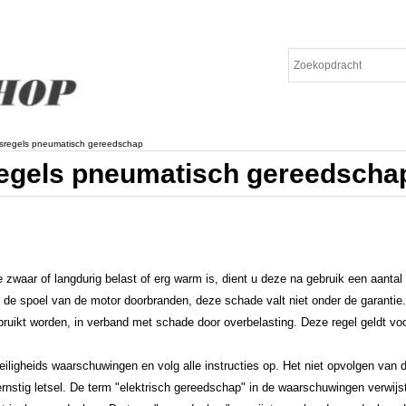
sregels pneumatisch gereedschap
egels pneumatisch gereedscha
waar of langdurig belast of erg warm is, dient u deze na gebruik een aantal m
n de spoel van de motor doorbranden, deze schade valt niet onder de garantie
bruikt worden, in verband met schade door overbelasting. Deze regel geldt vo
iligheids waarschuwingen en volg alle instructies op. Het niet opvolgen van 
ernstig letsel. De term "elektrisch gereedschap" in de waarschuwingen verwij