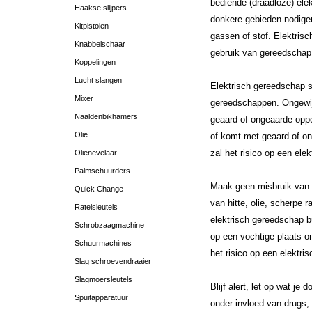
bediende (draadloze) ele
Haakse slijpers
donkere gebieden nodigen
Kitpistolen
gassen of stof. Elektris
Knabbelschaar
gebruik van gereedschap. 
Koppelingen
Lucht slangen
Elektrisch gereedschap s
Mixer
gereedschappen. Ongewijz
Naaldenbikhamers
geaard of ongeaarde opper
Olie
of komt met geaard of on
zal het risico op een ele
Olienevelaar
Palmschuurders
Maak geen misbruik van he
Quick Change
van hitte, olie, scherpe
Ratelsleutels
elektrisch gereedschap bu
Schrobzaagmachine
op een vochtige plaats 
Schuurmachines
het risico op een elektri
Slag schroevendraaier
Slagmoersleutels
Blijf alert, let op wat j
Spuitapparatuur
onder invloed van drugs,