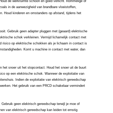
 Houd de werkruimte schoon en goed verlicht. Rommelige of
zoals in de aanwezigheid van brandbare vloeistoffen,
n. Houd kinderen en omstanders op afstand, tijdens het
oit. Gebruik geen adapter pluggen met (geaard) elektrische
ktrische schok verkleinen. Vermijd lichamelijk contact met
 risico op elektrische schokken als je lichaam in contact is
 omstandigheden. Komt u machine in contact met water, dan
n het snoer uit het stopcontact. Houd het snoer uit de buurt
sico op een elektrische schok. Wanneer de exploitatie van
itenshuis. Indien de exploitatie van elektrisch gereedschap
e werken. Het gebruik van een PRCD schakelaar vermindert
p. Gebruik geen elektrisch gereedschap terwijl je moe of
nen van elektrisch gereedschap kan leiden tot ernstig