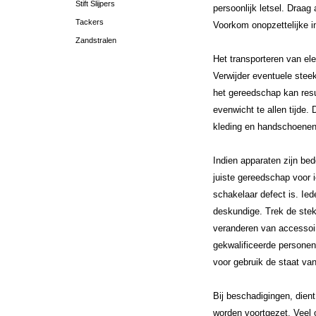
Stift Slijpers
persoonlijk letsel. Draa
Tackers
Voorkom onopzettelijke in
Zandstralen
Het transporteren van el
Verwijder eventuele stee
het gereedschap kan resul
evenwicht te allen tijde.
kleding en handschoenen 
Indien apparaten zijn bed
juiste gereedschap voor 
schakelaar defect is. Ie
deskundige. Trek de stek
veranderen van accessoir
gekwalificeerde personen
voor gebruik de staat va
Bij beschadigingen, dien
worden voortgezet. Veel