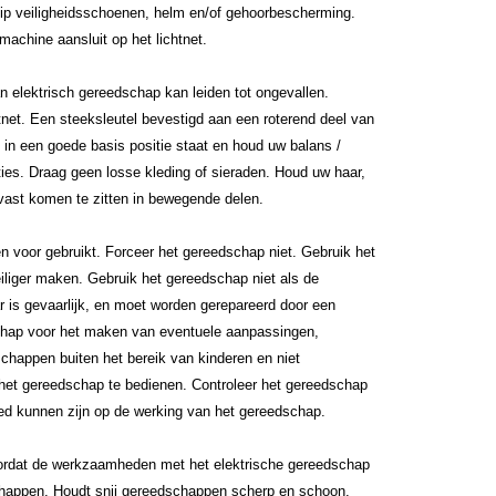
slip veiligheidsschoenen, helm en/of gehoorbescherming.
 machine aansluit op het lichtnet.
 elektrisch gereedschap kan leiden tot ongevallen.
tnet. Een steeksleutel bevestigd aan een roterend deel van
 in een goede basis positie staat en houd uw balans /
aties. Draag geen losse kleding of sieraden. Houd uw haar,
vast komen te zitten in bewegende delen.
en voor gebruikt. Forceer het gereedschap niet. Gebruik het
eiliger maken. Gebruik het gereedschap niet als de
r is gevaarlijk, en moet worden gerepareerd door een
dschap voor het maken van eventuele aanpassingen,
chappen buiten het bereik van kinderen en niet
 het gereedschap te bedienen. Controleer het gereedschap
ed kunnen zijn op de werking van het gereedschap.
voordat de werkzaamheden met het elektrische gereedschap
chappen. Houdt snij gereedschappen scherp en schoon.