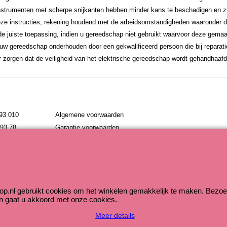
strumenten met scherpe snijkanten hebben minder kans te beschadigen en zijn
e instructies, rekening houdend met de arbeidsomstandigheden waaronder d
e juiste toepassing, indien u gereedschap niet gebruikt waarvoor deze gemaak
at uw gereedschap onderhouden door een gekwalificeerd persoon die bij reparat
or zorgen dat de veiligheid van het elektrische gereedschap wordt gehandhaafd
793 010
Algemene voorwaarden
793 78
Garantie voorwaarden
nl
Problemen met bestellen
Webwinkel gemaakt met ShopFactory webwinkel software.
op.nl gebruikt cookies om het winkelen gemakkelijk te maken. Bezoe
n gaat u akkoord met onze cookies.
Meer details