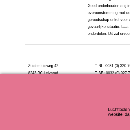
Goed onderhouden snij in
overeenstemming met dez
gereedschap enkel voor d
gevaarlijke situatie. La
onderdelen. Dit zal ervo
Zuidersluisweg 42
T NL: 0031 (0) 320 
8243 RC Lelystad
T BE: 0032 (0) 927 
Nederland
E: info@jedertrading.
Luchttoolsh
website, da