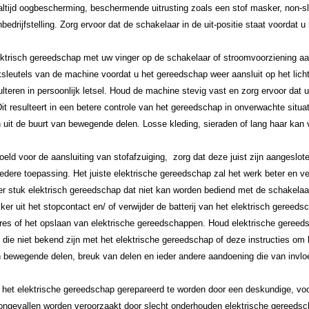
g altijd oogbescherming, beschermende uitrusting zoals een stof masker, non-
bedrijfstelling. Zorg ervoor dat de schakelaar in de uit-positie staat voordat u
ektrisch gereedschap met uw vinger op de schakelaar of stroomvoorziening aan
ksleutels van de machine voordat u het gereedschap weer aansluit op het lich
teren in persoonlijk letsel. Houd de machine stevig vast en zorg ervoor dat u
 Dit resulteert in een betere controle van het gereedschap in onverwachte situ
uit de buurt van bewegende delen. Losse kleding, sieraden of lang haar kan 
oeld voor de aansluiting van stofafzuiging, zorg dat deze juist zijn aangeslot
iedere toepassing. Het juiste elektrische gereedschap zal het werk beter en v
der stuk elektrisch gereedschap dat niet kan worden bediend met de schakelaa
ker uit het stopcontact en/ of verwijder de batterij van het elektrisch geree
es of het opslaan van elektrische gereedschappen. Houd elektrische gereeds
 die niet bekend zijn met het elektrische gereedschap of deze instructies om
n bewegende delen, breuk van delen en ieder andere aandoening die van invlo
t het elektrische gereedschap gerepareerd te worden door een deskundige, 
 ongevallen worden veroorzaakt door slecht onderhouden elektrische gereeds