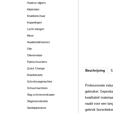
Haakse slijpers
Kitpistolen
Knabbelschaar
Koppelingen
Lucht slangen
Mixer
Naaldenbikhamers
Olie
Olienevelaar
Palmschuurders
Quick Change
Beschrijving
S
Ratelsleutels
Schrobzaagmachine
Professionele indu
Schuurmachines
gebruiker. Geprodu
Slag schroevendraaier
kwalitatief materi
Slagmoersleutels
naald voor een lan
Spuitapparatuur
gebruik bovenbeker