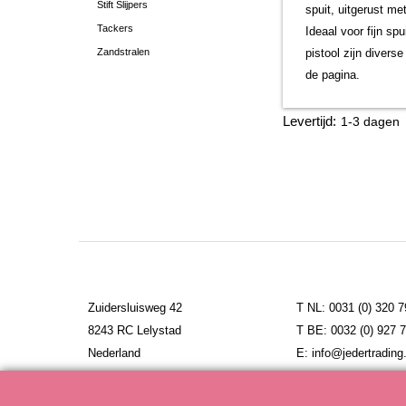
Stift Slijpers
spuit, uitgerust m
Tackers
Ideaal voor fijn sp
Zandstralen
pistool zijn divers
de pagina.
Levertijd:
1-3 dagen
Zuidersluisweg 42
T NL: 0031 (0) 320 
8243 RC Lelystad
T BE: 0032 (0) 927 
Nederland
E: info@jedertrading.