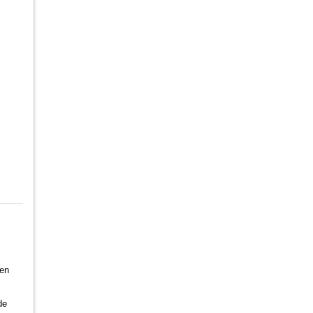
 en
de