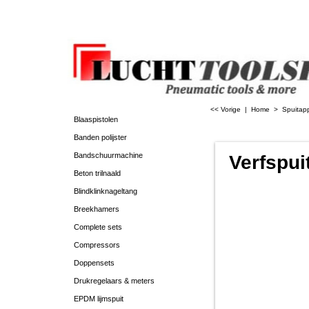
<< Vorige
|
Home
>
Spuitap
Blaaspistolen
Banden polijster
Bandschuurmachine
Verfspu
Beton trilnaald
Blindklinknageltang
Breekhamers
Complete sets
Compressors
Doppensets
Drukregelaars & meters
EPDM lijmspuit