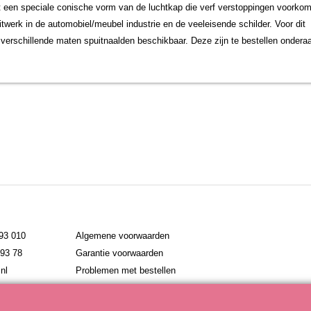
et een speciale conische vorm van de luchtkap die verf verstoppingen voorkom
uitwerk in de automobiel/meubel industrie en de veeleisende schilder. Voor dit
e verschillende maten spuitnaalden beschikbaar. Deze zijn te bestellen ondera
793 010
Algemene voorwaarden
793 78
Garantie voorwaarden
nl
Problemen met bestellen
Webwinkel gemaakt met ShopFactory webwinkel software.