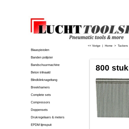
<< Vorige
|
Home
>
Tackers
Blaaspistolen
Banden polijster
Bandschuurmachine
800 stu
Beton trilnaald
Blindklinknageltang
Breekhamers
Complete sets
Compressors
Doppensets
Drukregelaars & meters
EPDM lijmspuit