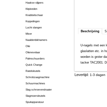
Haakse slijpers
Kitpistolen
Knabbelschaar
Koppelingen
Lucht slangen
Beschrijving
S
Mixer
Naaldenbikhamers
U-nagels met een l
Olie
glaslatten etc. in
Olienevelaar
worden is groter d
Palmschuurders
tacker TAC2001. De
Quick Change
Ratelsleutels
Levertijd:
1-3 dagen
Schrobzaagmachine
Schuurmachines
Slag schroevendraaier
Slagmoersleutels
Spuitapparatuur