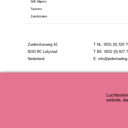
Stift Slijpers
Tackers
Zandstralen
Zuidersluisweg 42
T NL: 0031 (0) 320 
8243 RC Lelystad
T BE: 0032 (0) 927 
Nederland
E: info@jedertrading.
Luchttoolsh
website, da