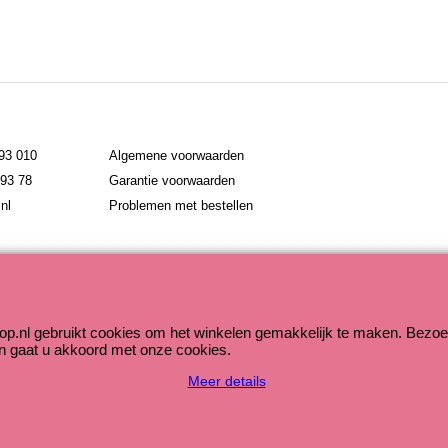
793 010
Algemene voorwaarden
793 78
Garantie voorwaarden
nl
Problemen met bestellen
Webwinkel gemaakt met ShopFactory webwinkel software.
op.nl gebruikt cookies om het winkelen gemakkelijk te maken. Bezoe
n gaat u akkoord met onze cookies.
Meer details