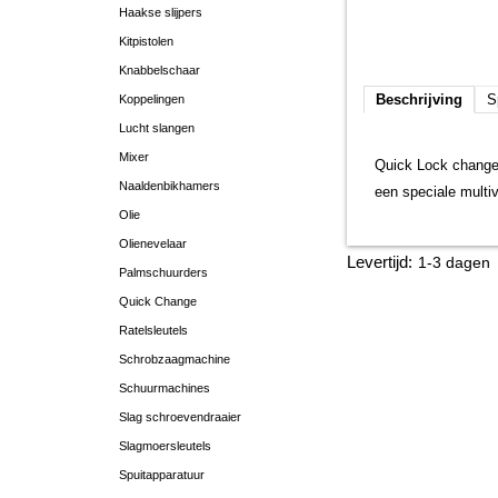
Haakse slijpers
Kitpistolen
Knabbelschaar
Beschrijving
S
Koppelingen
Lucht slangen
Mixer
Quick Lock change 
Naaldenbikhamers
een speciale multiv
Olie
Olienevelaar
Levertijd:
1-3 dagen
Palmschuurders
Quick Change
Ratelsleutels
Schrobzaagmachine
Schuurmachines
Slag schroevendraaier
Slagmoersleutels
Spuitapparatuur