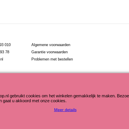
793 010
Algemene voorwaarden
793 78
Garantie voorwaarden
nl
Problemen met bestellen
Webwinkel gemaakt met ShopFactory webwinkel software.
op.nl gebruikt cookies om het winkelen gemakkelijk te maken. Bezoe
n gaat u akkoord met onze cookies.
Meer details