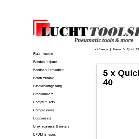
<< Vorige
|
Home
>
Quick C
Blaaspistolen
Banden polijster
Bandschuurmachine
5 x Quic
Beton trilnaald
40
Blindklinknageltang
Breekhamers
Complete sets
Compressors
Doppensets
Drukregelaars & meters
EPDM lijmspuit