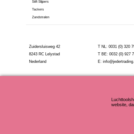
Stift Slijpers
Tackers
Zandstralen
Zuidersluisweg 42
T NL: 0031 (0) 320 
8243 RC Lelystad
T BE: 0032 (0) 927 
Nederland
E: info@jedertrading.
Luchttoolsh
website, da