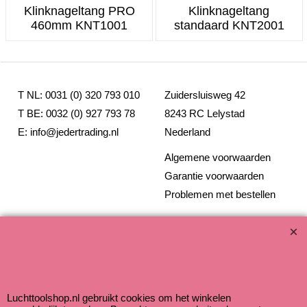
Klinknageltang PRO
Klinknageltang
460mm KNT1001
standaard KNT2001
T NL: 0031 (0) 320 793 010
Zuidersluisweg 42
T BE: 0032 (0) 927 793 78
8243 RC Lelystad
E: info@jedertrading.nl
Nederland
Algemene voorwaarden
Garantie voorwaarden
Problemen met bestellen
Webwinkel gemaakt met ShopFactory webwinkel software.
Luchttoolshop.nl gebruikt cookies om het winkelen